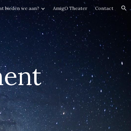
t bieden we aan?
AmigO Theater
Contact
ion
ent