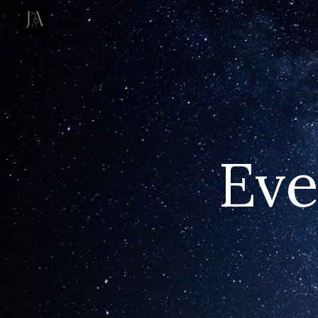
Sk
Ev