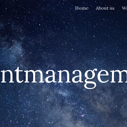
Home
About us
Wa
ip to main content
Skip to navigat
entmanagem